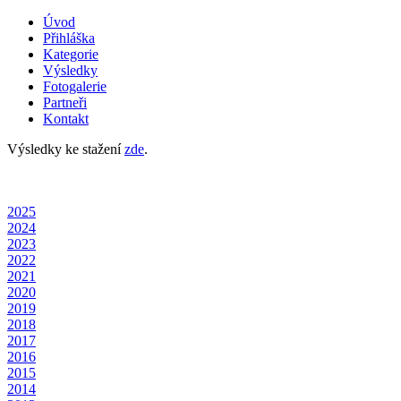
Úvod
Přihláška
Kategorie
Výsledky
Fotogalerie
Partneři
Kontakt
Výsledky ke stažení
zde
.
2025
2024
2023
2022
2021
2020
2019
2018
2017
2016
2015
2014