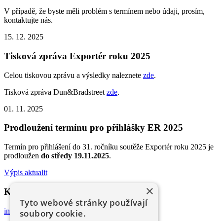
V případě, že byste měli problém s termínem nebo údaji, prosím,
kontaktujte nás.
15. 12. 2025
Tisková zpráva Exportér roku 2025
Celou tiskovou zprávu a výsledky naleznete
zde
.
Tisková zpráva Dun&Bradstreet
zde
.
01. 11. 2025
Prodloužení termínu pro přihlášky ER 2025
Termín pro přihlášení do 31. ročníku soutěže Exportér roku 2025 je
prodloužen
do středy 19.11.2025
.
Výpis aktualit
×
Kontakt pro zasílání přihlášek
Tyto webové stránky používají
info@strednistav.cz
soubory cookie.