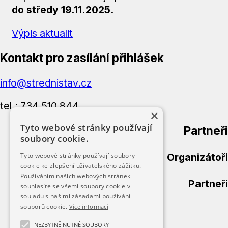
do středy 19.11.2025
.
Výpis aktualit
Kontakt pro zasílání přihlášek
info@strednistav.cz
tel.: 734 510 844
×
Tyto webové stránky používají
Partneři
soubory cookie.
Organizátoři
Tyto webové stránky používají soubory
cookie ke zlepšení uživatelského zážitku.
Používáním našich webových stránek
Partneři
souhlasíte se všemi soubory cookie v
souladu s našimi zásadami používání
souborů cookie.
Více informací
Úvod
Přihláška
NEZBYTNĚ NUTNÉ SOUBORY