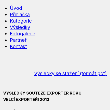
Úvod
Přihláška
Kategorie
Výsledky
Fotogalerie
Partneři
Kontakt
Výsledky ke stažení (formát pdf)
VÝSLEDKY SOUTĚŽE EXPORTÉR ROKU
VELCÍ EXPORTÉŘI 2013