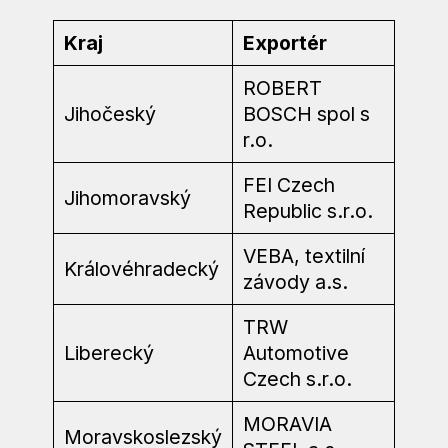
Kraj
Exportér
ROBERT
Jihočeský
BOSCH spol s
r.o.
FEI Czech
Jihomoravský
Republic s.r.o.
VEBA, textilní
Královéhradecký
závody a.s.
TRW
Liberecký
Automotive
Czech s.r.o.
MORAVIA
Moravskoslezský