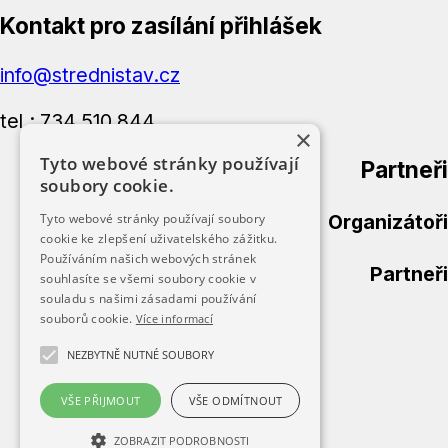
Kontakt pro zasílání přihlášek
info@strednistav.cz
tel.: 734 510 844
×
Tyto webové stránky používají
Partneři
soubory cookie.
Organizátoři
Tyto webové stránky používají soubory
cookie ke zlepšení uživatelského zážitku.
Používáním našich webových stránek
Partneři
souhlasíte se všemi soubory cookie v
souladu s našimi zásadami používání
souborů cookie.
Více informací
Úvod
Přihláška
NEZBYTNĚ NUTNÉ SOUBORY
Kategorie
Výsledky
VŠE PŘIJMOUT
VŠE ODMÍTNOUT
Fotogalerie
ZOBRAZIT PODROBNOSTI