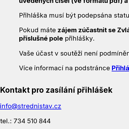
uvedených čísel (ve formátu pdf) a
Přihláška musí být podepsána stat
Pokud máte
zájem zúčastnit se Zvlá
příslušné pole
přihlášky.
Vaše účast v soutěži není podmíně
Více informací na podstránce
Přihl
Kontakt pro zasílání přihlášek
info@strednistav.cz
tel.: 734 510 844