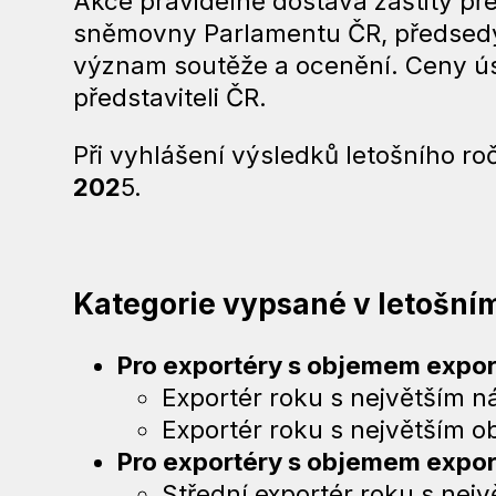
Akce pravidelně dostává záštity p
sněmovny Parlamentu ČR, předsedy 
význam soutěže a ocenění. Ceny ús
představiteli ČR.
Při vyhlášení výsledků letošního r
202
5.
Kategorie vypsané v letošní
Pro exportéry s objemem export
Exportér roku s největším 
Exportér roku s největším 
Pro exportéry s objemem export
Střední exportér roku s nej