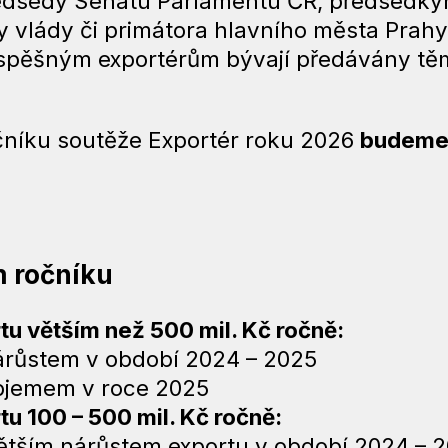
ředsedy Senátu Parlamentu ČR, předsedk
vlády či primátora hlavního města Prahy,
pěšným exportérům bývají předávány těm
očníku soutěže Exportér roku 2026
budeme 
m ročníku
u větším než 500 mil. Kč ročně:
nárůstem v období 2024 – 2025
objemem v roce 2025
u 100 – 500 mil. Kč ročně:
větším nárůstem exportu v období 2024 – 