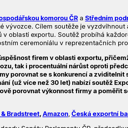
ospodářskou komorou ČR
a
Středním pod
ké vývozce. Cílem soutěže je vyzdvihnout a
ů v oblasti exportu. Soutěž probíhá každo
nostním ceremoniálu v reprezentačních pr
úspěšnost firem v oblasti exportu, přičem
ozu, tak i procentuální nárůst oproti pře
irmy porovnat se s konkurencí a zviditelni
ání (už více než 30 let) nabízí soutěž Exp
rově porovnat výkonnost firmy a poměřit s
 & Bradstreet
,
Amazon
,
Česká exportní b