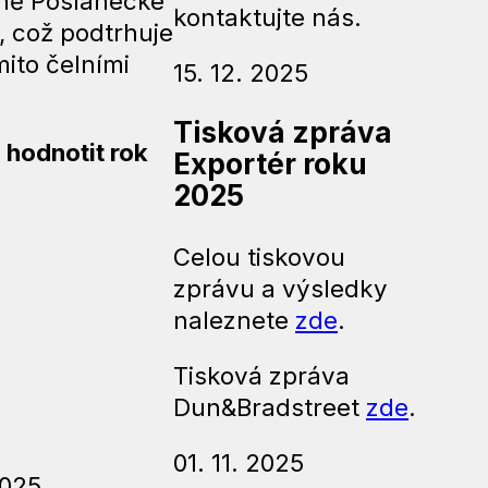
yně Poslanecké
kontaktujte nás.
 což podtrhuje
ito čelními
15. 12. 2025
Tisková zpráva
hodnotit rok
Exportér roku
2025
Celou tiskovou
zprávu a výsledky
naleznete
zde
.
Tisková zpráva
Dun&Bradstreet
zde
.
01. 11. 2025
2025