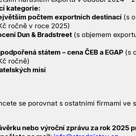
cí kategorie:
největším počtem exportních destinací
(s 
 Kč ročně v roce 2025)
ocení Dun & Bradstreet
(s objemem exportu
e podpořená státem – cena ČEB a EGAP
(s 
Kč ročně)
atelských misí
hcete se porovnat s ostatními firmami ve s
závěrku nebo výroční zprávu za rok 2025 p