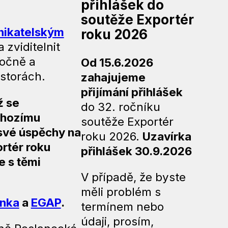
přihlášek do
soutěže Exportér
nikatelským
roku 2026
 zviditelnit
ročně a
Od 15.6.2026
ostorách.
zahajujeme
přijímání přihlášek
ž se
do 32. ročníku
dchozímu
soutěže Exportér
t své úspěchy na
roku 2026.
Uzavírka
ortér roku
přihlášek
30.9.2026
e s těmi
V případě, že byste
měli problém s
anka
a
EGAP
.
termínem nebo
údaji, prosím,