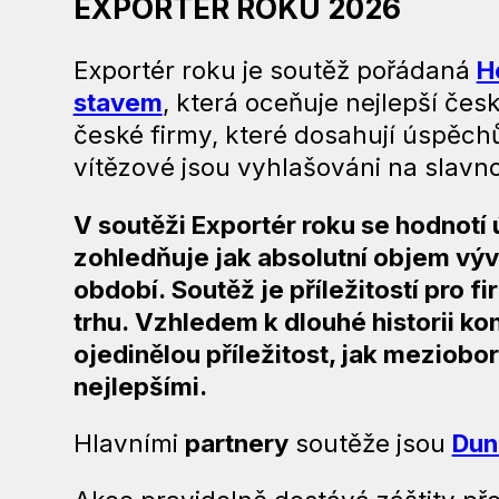
EXPORTÉR ROKU 2026
Exportér roku je soutěž pořádaná
H
stavem
, která oceňuje nejlepší čes
české firmy, které dosahují úspěch
vítězové jsou vyhlašováni na slav
V soutěži Exportér roku se hodnotí 
zohledňuje jak absolutní objem výv
období. Soutěž je příležitostí pro f
trhu. Vzhledem k dlouhé historii kon
ojedinělou příležitost, jak meziobo
nejlepšími.
Hlavními
partnery
soutěže jsou
Dun