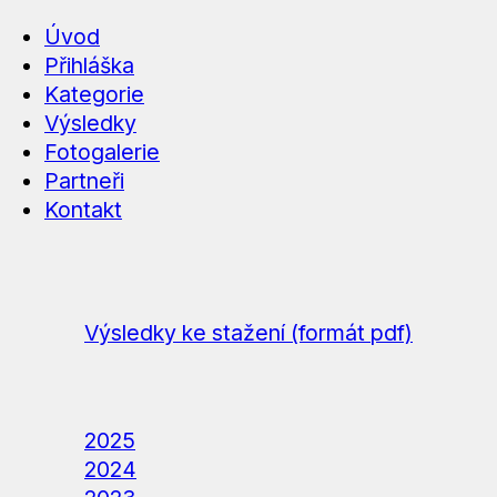
Úvod
Přihláška
Kategorie
Výsledky
Fotogalerie
Partneři
Kontakt
Výsledky ke stažení (formát pdf)
2025
2024