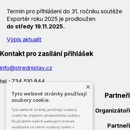
Termín pro přihlášení do 31. ročníku soutěže
Exportér roku 2025 je prodloužen
do středy 19.11.2025
.
Výpis aktualit
Kontakt pro zasílání přihlášek
info@strednistav.cz
tel.: 734 510 844
×
Tyto webové stránky používají
Partneři
soubory cookie.
Organizátoři
Tyto webové stránky používají soubory
cookie ke zlepšení uživatelského zážitku.
Používáním našich webových stránek
Partneři
souhlasíte se všemi soubory cookie v