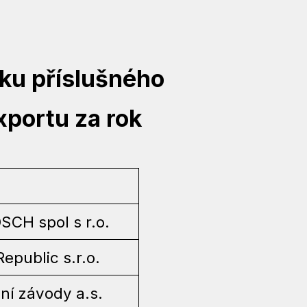
ku příslušného
portu za rok
CH spol s r.o.
epublic s.r.o.
lní závody a.s.