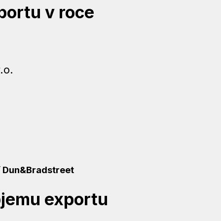
ortu v roce
.o.
ní Dun&Bradstreet
bjemu exportu