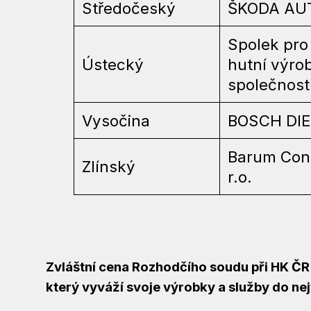
Středočeský
ŠKODA AUT
Spolek pro
Ústecký
hutní výro
společnost
Vysočina
BOSCH DIES
Barum Cont
Zlínský
r.o.
Zvláštní cena Rozhodčího soudu při HK ČR
který vyváží svoje výrobky a služby do ne