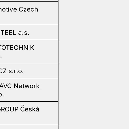
otive Czech
TEEL a.s.
TOTECHNIK
.
 s.r.o.
 AVC Network
o.
GROUP Česká