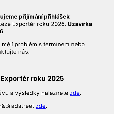
ujeme přijímání přihlášek
těže Exportér roku 2026.
Uzavírka
26
e měli problém s termínem nebo
aktujte nás.
 Exportér roku 2025
rávu a výsledky naleznete
zde
.
n&Bradstreet
zde
.