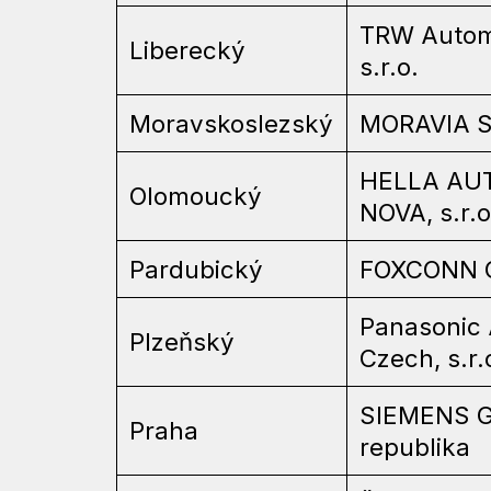
TRW Autom
Liberecký
s.r.o.
Moravskoslezský
MORAVIA S
HELLA AU
Olomoucký
NOVA, s.r.o
Pardubický
FOXCONN CZ
Panasonic
Plzeňský
Czech, s.r.
SIEMENS 
Praha
republika