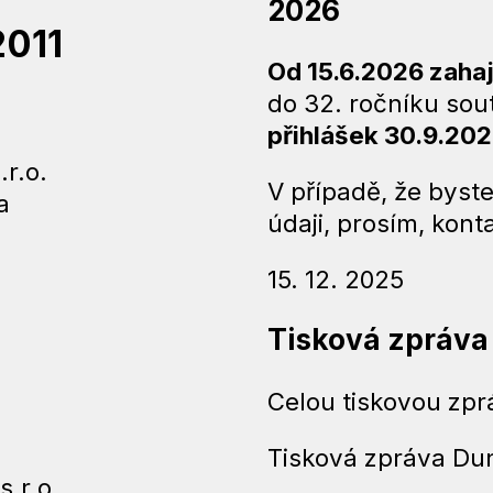
2026
2011
Od 15.6.2026 zahaj
do 32. ročníku sou
přihlášek
30.9.20
r.o.
V případě, že byst
a
údaji, prosím, kont
15. 12. 2025
Tisková zpráva
Celou tiskovou zp
Tisková zpráva Du
.r.o.