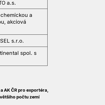
O a.s.
 chemickou a
bu, akciová
EL s.r.o.
inental spol. s
 a AK ČR pro exportéra,
jvětšího počtu zemí