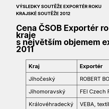
VÝSLEDKY SOUTĚŽE EXPORTÉR ROKU
KRAJSKÉ SOUTĚŽE 2012
Cena ČSOB Exportér ro
kraje
s největším objemem ex
2011
Kraj
Exportér
Jihočeský
ROBERT BOS
Jihomoravský
FEI Czech R
Královéhradecký
VEBA, texti