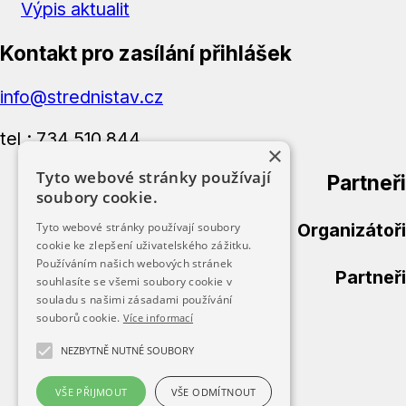
Výpis aktualit
Kontakt pro zasílání přihlášek
info@strednistav.cz
tel.: 734 510 844
×
Tyto webové stránky používají
Partneři
soubory cookie.
Organizátoři
Tyto webové stránky používají soubory
cookie ke zlepšení uživatelského zážitku.
Používáním našich webových stránek
Partneři
souhlasíte se všemi soubory cookie v
souladu s našimi zásadami používání
souborů cookie.
Více informací
Úvod
Přihláška
NEZBYTNĚ NUTNÉ SOUBORY
Kategorie
Výsledky
VŠE PŘIJMOUT
VŠE ODMÍTNOUT