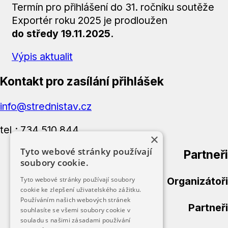
Termín pro přihlášení do 31. ročníku soutěže
Exportér roku 2025 je prodloužen
do středy 19.11.2025
.
Výpis aktualit
Kontakt pro zasílání přihlášek
info@strednistav.cz
tel.: 734 510 844
×
Tyto webové stránky používají
Partneři
soubory cookie.
Organizátoři
Tyto webové stránky používají soubory
cookie ke zlepšení uživatelského zážitku.
Používáním našich webových stránek
Partneři
souhlasíte se všemi soubory cookie v
souladu s našimi zásadami používání