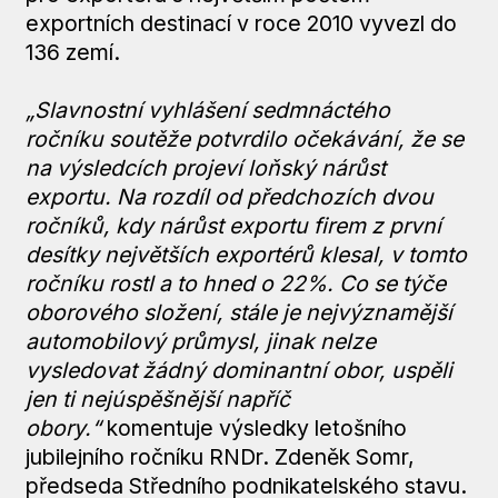
exportních destinací v roce 2010 vyvezl do
136 zemí.
„Slavnostní vyhlášení sedmnáctého
ročníku soutěže potvrdilo očekávání, že se
na výsledcích projeví loňský nárůst
exportu. Na rozdíl od předchozích dvou
ročníků, kdy nárůst exportu firem z první
desítky největších exportérů klesal, v tomto
ročníku rostl a to hned o 22%. Co se týče
oborového složení, stále je nejvýznamější
automobilový průmysl, jinak nelze
vysledovat žádný dominantní obor, uspěli
jen ti nejúspěšnější napříč
obory.“
komentuje výsledky letošního
jubilejního ročníku RNDr. Zdeněk Somr,
předseda Středního podnikatelského stavu.