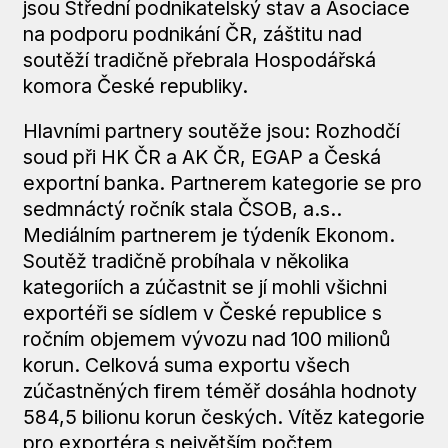
jsou Střední podnikatelský stav a Asociace
na podporu podnikání ČR, záštitu nad
soutěží tradičně přebrala Hospodářská
komora České republiky.
Hlavními partnery soutěže jsou: Rozhodčí
soud při HK ČR a AK ČR, EGAP a Česká
exportní banka. Partnerem kategorie se pro
sedmnáctý ročník stala ČSOB, a.s..
Mediálním partnerem je týdeník Ekonom.
Soutěž tradičně probíhala v několika
kategoriích a zúčastnit se jí mohli všichni
exportéři se sídlem v České republice s
ročním objemem vývozu nad 100 milionů
korun. Celková suma exportu všech
zúčastněných firem téměř dosáhla hodnoty
584,5 bilionu korun českých. Vítěz kategorie
pro exportéra s největším počtem