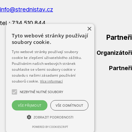
info@strednistav.cz
tel.: 734 510 844
×
Tyto webové stránky používají
Partneři
soubory cookie.
Organizátoři
Tyto webové stránky používají soubory
cookie ke zlepšení uživatelského zážitku.
Používáním našich webových stránek
Partneři
souhlasíte se všemi soubory cookie v
souladu s našimi zásadami používání
souborů cookie.
Více informací
Úvod
Přihláška
NEZBYTNĚ NUTNÉ SOUBORY
Kategorie
Výsledky
VŠE PŘIJMOUT
VŠE ODMÍTNOUT
Fotogalerie
ZOBRAZIT PODROBNOSTI
Partneři
POWERED BY COOKIESCRIPT
Kontakt