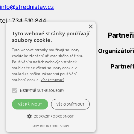
info@strednistav.cz
tel.: 734 510 844
×
Tyto webové stránky používají
Partneři
soubory cookie.
Organizátoři
Tyto webové stránky používají soubory
cookie ke zlepšení uživatelského zážitku.
Používáním našich webových stránek
Partneři
souhlasíte se všemi soubory cookie v
souladu s našimi zásadami používání
souborů cookie.
Více informací
Úvod
Přihláška
NEZBYTNĚ NUTNÉ SOUBORY
Kategorie
Výsledky
VŠE PŘIJMOUT
VŠE ODMÍTNOUT
Fotogalerie
ZOBRAZIT PODROBNOSTI
Partneři
POWERED BY COOKIESCRIPT
Kontakt