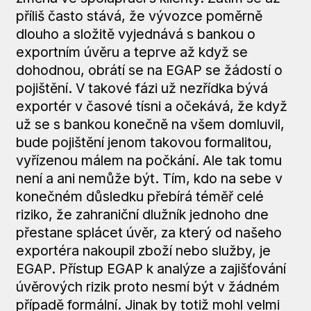
příliš často stává, že vývozce poměrně
dlouho a složitě vyjednává s bankou o
exportním úvěru a teprve až když se
dohodnou, obrátí se na EGAP se žádostí o
pojištění. V takové fázi už nezřídka bývá
exportér v časové tísni a očekává, že když
už se s bankou konečně na všem domluvil,
bude pojištění jenom takovou formalitou,
vyřízenou málem na počkání. Ale tak tomu
není a ani nemůže být. Tím, kdo na sebe v
konečném důsledku přebírá téměř celé
riziko, že zahraniční dlužník jednoho dne
přestane splácet úvěr, za který od našeho
exportéra nakoupil zboží nebo služby, je
EGAP. Přístup EGAP k analýze a zajišťování
úvěrových rizik proto nesmí být v žádném
případě formální. Jinak by totiž mohl velmi