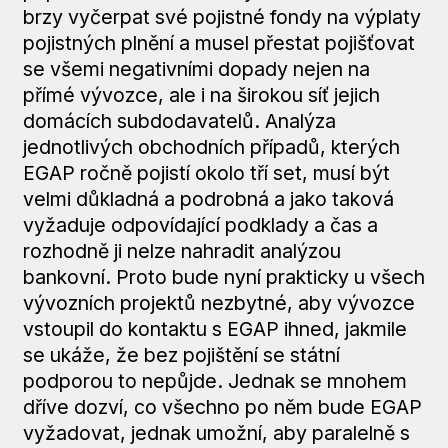
brzy vyčerpat své pojistné fondy na výplaty
pojistných plnění a musel přestat pojišťovat
se všemi negativními dopady nejen na
přímé vývozce, ale i na širokou síť jejich
domácích subdodavatelů. Analýza
jednotlivých obchodních případů, kterých
EGAP ročně pojistí okolo tří set, musí být
velmi důkladná a podrobná a jako taková
vyžaduje odpovídající podklady a čas a
rozhodně ji nelze nahradit analýzou
bankovní. Proto bude nyní prakticky u všech
vývozních projektů nezbytné, aby vývozce
vstoupil do kontaktu s EGAP ihned, jakmile
se ukáže, že bez pojištění se státní
podporou to nepůjde. Jednak se mnohem
dříve dozví, co všechno po něm bude EGAP
vyžadovat, jednak umožní, aby paralelně s