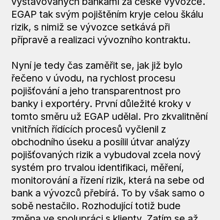
vystavovaných bankami za české vývozce.
EGAP tak svým pojištěním kryje celou škálu
rizik, s nimiž se vývozce setkává při
přípravě a realizaci vývozního kontraktu.
Nyní je tedy čas zaměřit se, jak již bylo
řečeno v úvodu, na rychlost procesu
pojišťování a jeho transparentnost pro
banky i exportéry. První důležité kroky v
tomto směru už EGAP udělal. Pro zkvalitnění
vnitřních řídících procesů vyčlenil z
obchodního úseku a posílil útvar analýzy
pojišťovaných rizik a vybudoval zcela nový
systém pro trvalou identifikaci, měření,
monitorování a řízení rizik, která na sebe od
bank a vývozců přebírá. To by však samo o
sobě nestačilo. Rozhodující totiž bude
změna ve spolupráci s klienty. Zatím se až