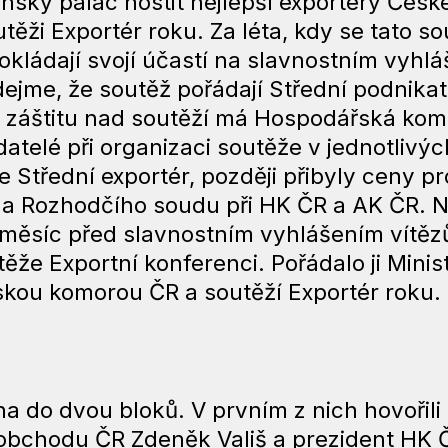
ský palác hostit nejlepší exportéry České r
ži Exportér roku. Za léta, kdy se tato sou
kládají svojí účastí na slavnostním vyhláš
dejme, že soutěž pořádají Střední podnikat
 záštitu nad soutěží má Hospodářská kom
atelé při organizaci soutěže v jednotlivýc
 Střední exportér, později přibyly ceny pr
ena Rozhodčího soudu při HK ČR a AK ČR. N
a měsíc před slavnostním vyhlášením vítě
ěže Exportní konferenci. Pořádalo ji Mini
kou komorou ČR a soutěží Exportér roku.
 do dvou bloků. V prvním z nich hovořili 
obchodu ČR Zdeněk Vališ a prezident HK Č