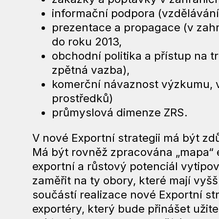
informační podpora (vzdělávání 
prezentace a propagace (v zahra
do roku 2013,
obchodní politika a přístup na trh
zpětná vazba),
komerční návaznost výzkumu, vý
prostředků)
průmyslová dimenze ZRS.
V nové Exportní strategii má být z
Má být rovněž zpracována „mapa“ ex
exportní a růstový potenciál vytip
zaměřit na ty obory, které mají vyš
součástí realizace nové Exportní st
exportéry, který bude přinášet uži