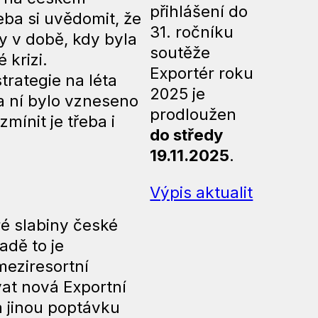
přihlášení do
eba si uvědomit, že
31. ročníku
 v době, kdy byla
soutěže
 krizi.
Exportér roku
strategie na léta
2025 je
a ní bylo vzneseno
prodloužen
mínit je třeba i
do středy
19.11.2025
.
Výpis aktualit
ré slabiny české
adě to je
eziresortní
vat nová Exportní
a jinou poptávku