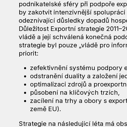
podnikatelské sféry při podpoře ex
by zakotvit intenzivnější spoluprác
odeznívající důsledky dopadů hospod
Důležitost Exportní strategie 2011–2
vládě a její schválená konečná pod
strategie byl pouze „vládě pro info
priorit:
zefektivnění systému podpory e
odstranění duality a založení je
optimalizaci zdrojů a proexportní
působení na klíčových trzích,
zacílení na trhy a obory s expo
země EU).
Strategie na následující léta má ob