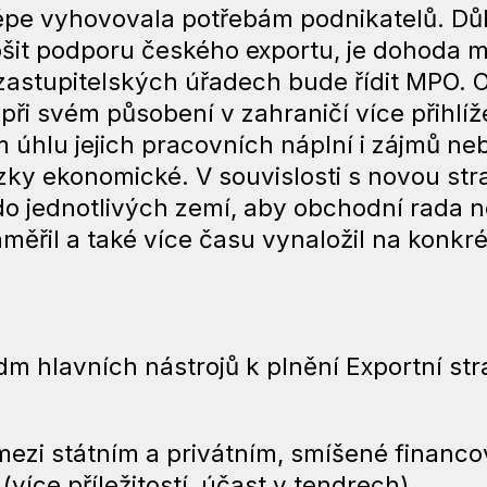
 lépe vyhovovala potřebám podnikatelů. D
pšit podporu českého exportu, je dohoda
astupitelských úřadech bude řídit MPO. O
při svém působení v zahraničí více přihlí
hlu jejich pracovních náplní i zájmů neby
zky ekonomické. V souvislosti s novou stra
do jednotlivých zemí, aby obchodní rada 
aměřil a také více času vynaložil na konkr
m hlavních nástrojů k plnění Exportní str
mezi státním a privátním, smíšené financo
více příležitostí, účast v tendrech),