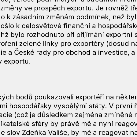
í změny ve prospěch exportu. Je rovněž tř
lo k zásadním změnám podmínek, než byly
ošlo k celosvětové finanční a hospodářské
chž bylo rozhodnuto při přijímání exportní 
oření zelené linky pro exportéry (dosud n
e a České rady pro obchod a investice, a z
 exportu.
ckých bodů poukazovali exportéři na někte
ými hospodářsky vyspělými státy. V první ř
acie (což je důsledkem zejména zmíněné m
nikatelské sféry by právě měla nyní reago
le slov Zdeňka Vališe, by měla reagovat n