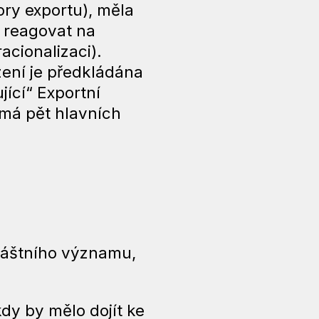
ry exportu), měla
ž reagovat na
acionalizaci).
ízení je předkládána
ící“ Exportní
 má pět hlavních
vláštního významu,
dy by mělo dojít ke