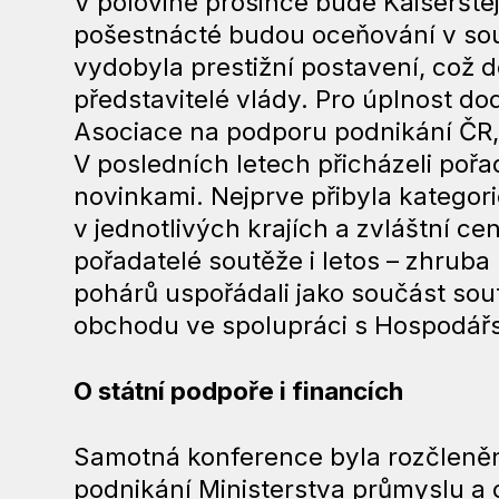
V polovině prosince bude Kaiserštejn
pošestnácté budou oceňování v soutě
vydobyla prestižní postavení, což do
představitelé vlády. Pro úplnost do
Asociace na podporu podnikání ČR,
V posledních letech přicházeli pořad
novinkami. Nejprve přibyla kategorie
v jednotlivých krajích a zvláštní c
pořadatelé soutěže i letos – zhrub
pohárů uspořádali jako součást sout
obchodu ve spolupráci s Hospodářs
O státní podpoře i financích
Samotná konference byla rozčleněna
podnikání Ministerstva průmyslu a 