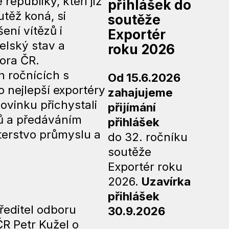
epubliky, kteří již
přihlášek do
těž koná, si
soutěže
ení vítězů i
Exportér
elský stav a
roku 2026
ora ČR.
h ročnících s
Od 15.6.2026
o nejlepší exportéry
zahajujeme
ovinku přichystali
přijímání
zů a předáváním
přihlášek
sterstvo průmyslu a
do 32. ročníku
soutěže
Exportér roku
2026.
Uzavírka
přihlášek
ředitel odboru
30.9.2026
R Petr Kužel o