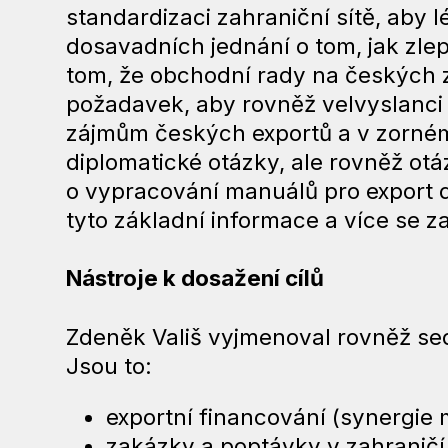
standardizaci zahraniční sítě, aby
dosavadních jednání o tom, jak zle
tom, že obchodní rady na českých z
požadavek, aby rovněž velvyslanci 
zájmům českých exportů a v zorném ú
diplomatické otázky, ale rovněž otá
o vypracování manuálů pro export 
tyto základní informace a více se z
Nástroje k dosažení cílů
Zdeněk Vališ vyjmenoval rovněž sed
Jsou to:
exportní financování (synergie 
zakázky a poptávky v zahraničí (