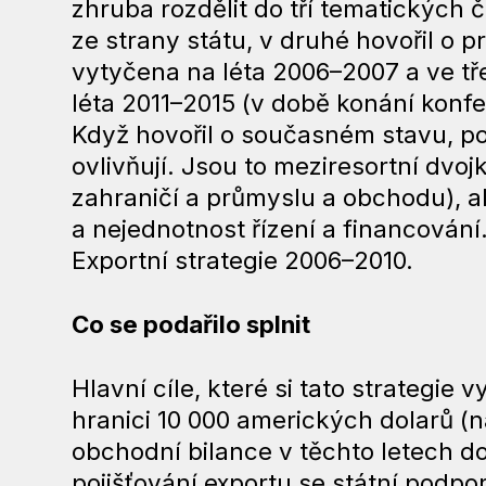
zhruba rozdělit do tří tematických 
ze strany státu, v druhé hovořil o p
vytyčena na léta 2006–2007 a ve třet
léta 2011–2015 (v době konání konfer
Když hovořil o současném stavu, pou
ovlivňují. Jsou to meziresortní dvo
zahraničí a průmyslu a obchodu), a
a nejednotnost řízení a financování. 
Exportní strategie 2006–2010.
Co se podařilo splnit
Hlavní cíle, které si tato strategie
hranici 10 000 amerických dolarů (n
obchodní bilance v těchto letech do
pojišťování exportu se státní podpo