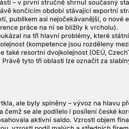
částí – v první stručně shrnul současný s
rávě končícím období stávající exportní str
í, publikem asi nejočekávanější, o nové ex
ence práce na ní se blížily k vrcholu).
kázal na tři hlavní problémy, které státn
jkolejnost (kompetence jsou rozděleny mez
le také resortní dvojkolejnost (OEÚ, Czec
Právě tyto tři oblasti lze označit za slabiny
 vytkla, ale byly splněny – vývoz na hlavu 
a čemž se ale podílelo i posílení české ko
sahovala aktivní saldo. Vzrostl objem fin
rou, vzrostl podíl malých a středních fir