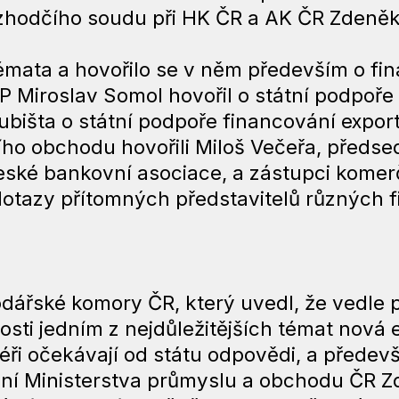
Rozhodčího soudu při HK ČR a AK ČR Zdeně
émata a hovořilo se v něm především o fi
 Miroslav Somol hovořil o státní podpoře
Kubišta o státní podpoře financování expo
ho obchodu hovořili Miloš Večeřa, předse
eské bankovní asociace, a zástupci komer
otazy přítomných představitelů různých f
dářské komory ČR, který uvedl, že vedle 
sti jedním z nejdůležitějších témat nová e
éři očekávají od státu odpovědi, a předevš
ní Ministerstva průmyslu a obchodu ČR Zd