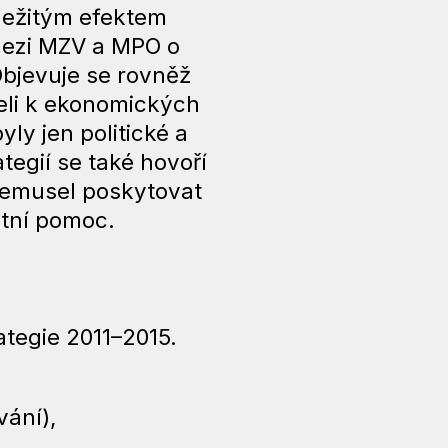
ůležitým efektem
 mezi MZV a MPO o
bjevuje se rovněž
želi k ekonomických
ly jen politické a
tegií se také hovoří
nemusel poskytovat
étní pomoc.
ategie 2011–2015.
vání),