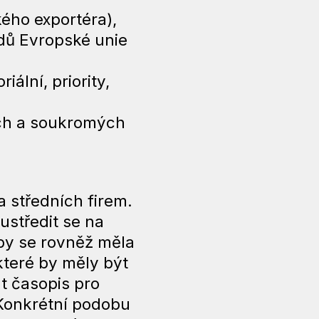
ého exportéra),
ndů Evropské unie
iální, priority,
ích a soukromých
 středních firem.
ustředit se na
 by se rovněž měla
které by měly být
t časopis pro
 Konkrétní podobu