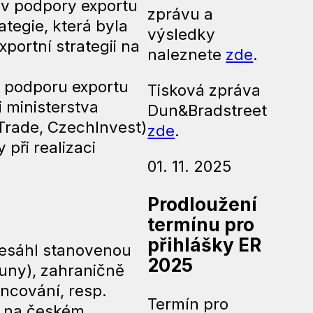
tav podpory exportu
zprávu a
ategie, která byla
výsledky
portní strategii na
naleznete
zde
.
í podporu exportu
Tisková zpráva
i ministerstva
Dun&Bradstreet
hTrade, CzechInvest)
zde
.
 při realizaci
01. 11. 2025
Prodloužení
termínu pro
přihlášky ER
přesáhl stanovenou
2025
runy), zahraničně
ancování, resp.
Termín pro
em na českém