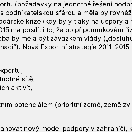
portu (požadavky na jednotné řešení podpo
i s podnikatelskou sférou a měla by rovně
ářské krize (kdy byly tlaky na úspory a r
015 má posílit i to, že po připomínkovém ř
oba by měla být závazkem vlády („dosluhuj
rmaci“). Nová Exportní strategie 2011–2015
xportu,
dnotné sítě,
ch aktivit,
rtním potenciálem (prioritní země, země z
sahovat nový model podpory v zahraničí, k