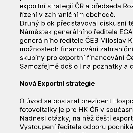
exportní strategii ČR a předseda 
řízení v zahraničním obchodě.
Druhý blok představoval diskusní t
Náměstek generálního ředitele EGAP
generálního ředitele ČEB Miloslav 
možnostech financování zahraniční
skupiny pro exportní financování Č
Samozřejmě došlo i na poznatky a d
Nová Exportní strategie
O úvod se postaral prezident Hospo
fotovoltaiky je pro HK ČR v současno
Nadnesl otázky, na něž čeští export
Vystoupení ředitele odboru podniká