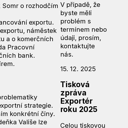
V případě, že
k Somr o rozhodčím
byste měli
problém s
nancování exportu.
termínem nebo
 exportu, náměstek
údaji, prosím,
rtu a o komerčních
kontaktujte
da Pracovní
nás.
čních bank.
irem.
15. 12. 2025
Tisková
zpráva
problematiky
Exportér
xportní strategie.
roku 2025
ím konkrétní činy.
eňka Vališe lze
Celou tiskovou