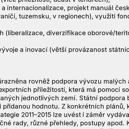
a internacionalizace, projekt manuál česk
ničí, tuzemsku, v regionech), využití fo
 (liberalizace, diverzifikace oborové/teritor
voje a inovací (větší provázanost státn
důrazněna rovněž podpora vývozu malých a
portních příležitostí, která má pomoci so
ovaných jednotlivých zemí. Státní podpora
ší přidanou hodnotu. Z konkrétních plánů, 
rategie 2011–2015 lze uvést i záměr vydáva
tečné rady, různé přehledy, postupy apod.